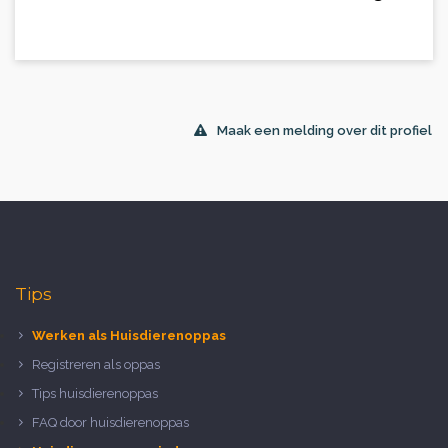
Maak een melding over dit profiel
Tips
Werken als Huisdierenoppas
Registreren als oppas
Tips huisdierenoppas
FAQ door huisdierenoppas