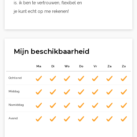
is. ik ben te vertrouwen, flexibel en
je kunt echt op me rekenen!
Mijn beschikbaarheid
Ma
Di
Wo
Do
Vr
Za
Zo
Ochtend
Middag
Namiddag
Avond