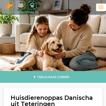
TERUG NAAR ZOEKEN
Huisdierenoppas Danischa
uit Teteringen