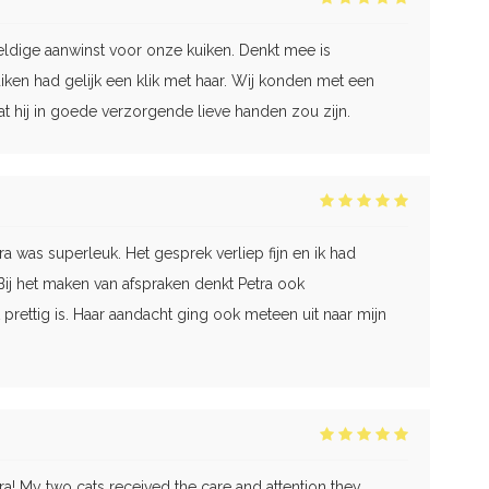
eldige aanwinst voor onze kuiken. Denkt mee is
iken had gelijk een klik met haar. Wij konden met een
t hij in goede verzorgende lieve handen zou zijn.
ra was superleuk. Het gesprek verliep fijn en ik had
ij het maken van afspraken denkt Petra ook
prettig is. Haar aandacht ging ook meteen uit naar mijn
 My two cats received the care and attention they