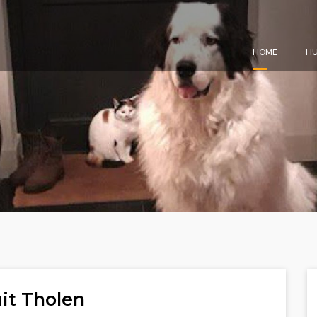
HOME
HU
it Tholen