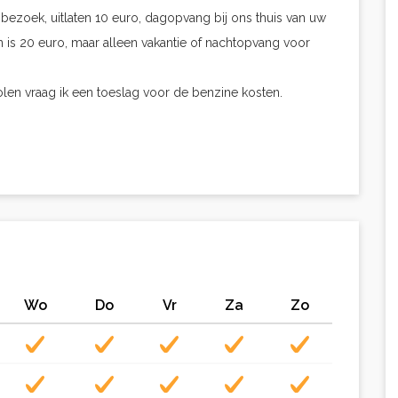
bezoek, uitlaten 10 euro, dagopvang bij ons thuis van uw
en is 20 euro, maar alleen vakantie of nachtopvang voor
olen vraag ik een toeslag voor de benzine kosten.
Wo
Do
Vr
Za
Zo