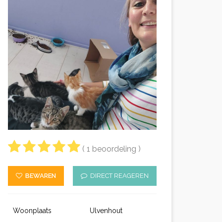
( 1 beoordeling )
BEWAREN
DIRECT REAGEREN
Woonplaats
Ulvenhout