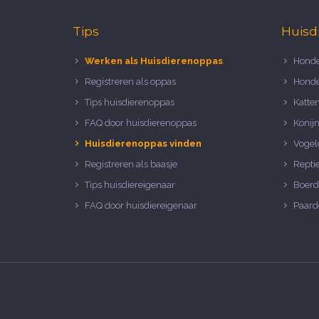
Tips
Huisd
Werken als Huisdierenoppas
Honde
Registreren als oppas
Honde
Tips huisdierenoppas
Katte
FAQ door huisdierenoppas
Konij
Huisdierenoppas vinden
Vogel
Registreren als baasje
Repti
Tips huisdiereigenaar
Boerd
FAQ door huisdiereigenaar
Paard