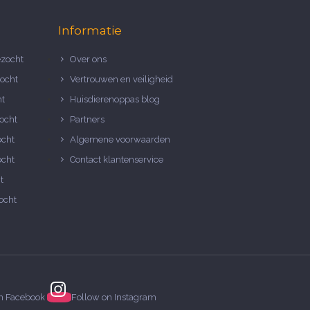
Informatie
zocht
Over ons
ocht
Vertrouwen en veiligheid
ht
Huisdierenoppas blog
ocht
Partners
ocht
Algemene voorwaarden
ocht
Contact klantenservice
t
ocht
on
Facebook
Follow on
Instagram