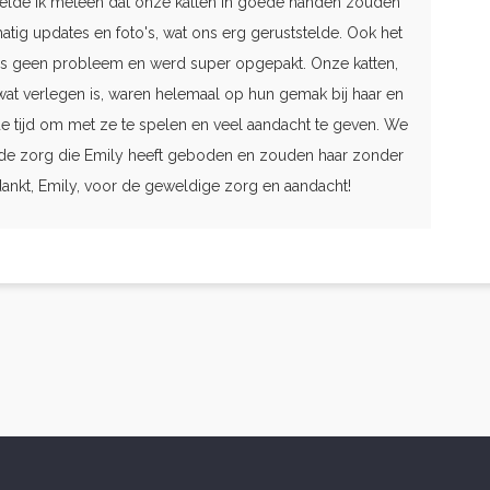
voelde ik meteen dat onze katten in goede handen zouden
atig updates en foto's, wat ons erg geruststelde. Ook het
s geen probleem en werd super opgepakt. Onze katten,
wat verlegen is, waren helemaal op hun gemak bij haar en
e tijd om met ze te spelen en veel aandacht te geven. We
 de zorg die Emily heeft geboden en zouden haar zonder
dankt, Emily, voor de geweldige zorg en aandacht!