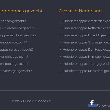
ierenoppas gezocht
Overal in Nederland
noppas gezocht?
Huisdierenoppas Amsterdam ge
nuitlaatservice gezocht?
Huisdierenoppas Rotterdam gez
noppas aan huis gezocht?
Huisdierenoppas Utrecht gezoc
nenoppas gezocht?
Huisdierenoppas Groningen gez
oppas service gezocht?
Huisdierenoppas Den Haag gez
elenoppas gezocht?
Huisdierenoppas Nijmegen gez
erij oppas gezocht?
Huisdierenoppas Tilburg gezoch
enverzorger gezocht?
Huisdierenoppas Maastricht gez
© 2017 Huisdierenoppas.nl
Follow 