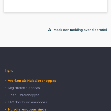
Maak een melding over dit profiel
Tips
Werken als Huisdierenoppas
Registreren als oppas
Tips huisdierenoppas
FAQ door huisdierenoppas
Huisdierenoppas vinden