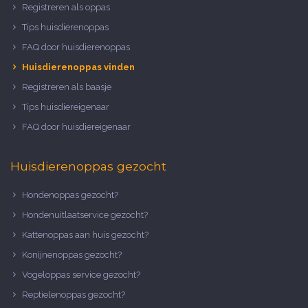
Registreren als oppas
Tips huisdierenoppas
FAQ door huisdierenoppas
Huisdierenoppas vinden
Registreren als baasje
Tips huisdiereigenaar
FAQ door huisdiereigenaar
Huisdierenoppas gezocht
Hondenoppas gezocht?
Hondenuitlaatservice gezocht?
Kattenoppas aan huis gezocht?
Konijnenoppas gezocht?
Vogeloppas service gezocht?
Reptielenoppas gezocht?