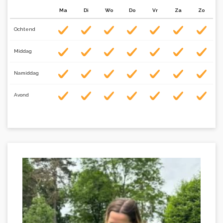
Ma
Di
Wo
Do
Vr
Za
Zo
Ochtend
Middag
Namiddag
Avond