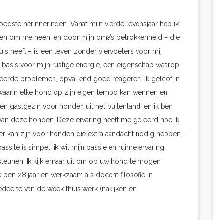
oegste herinneringen. Vanaf mijn vierde levensjaar heb ik
den om me heen, en door mijn oma’s betrokkenheid – die
uis heeft – is een leven zonder viervoeters voor mij
 basis voor mijn rustige energie, een eigenschap waarop
teerde problemen, opvallend goed reageren. Ik geloof in
waarin elke hond op zijn eigen tempo kan wennen en
 en gastgezin voor honden uit het buitenland, en ik ben
e van deze honden. Deze ervaring heeft me geleerd hoe ik
ger kan zijn voor honden die extra aandacht nodig hebben.
ssite is simpel: ik wil mijn passie en ruime ervaring
teunen. Ik kijk ernaar uit om op uw hond te mogen
 ben 28 jaar en werkzaam als docent filosofie in
deelte van de week thuis werk (nakijken en