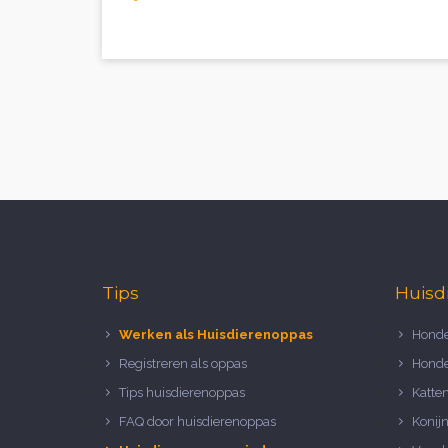
Tips
Huisd
Werken als Huisdierenoppas
Honde
Registreren als oppas
Honde
Tips huisdierenoppas
Katte
FAQ door huisdierenoppas
Konij