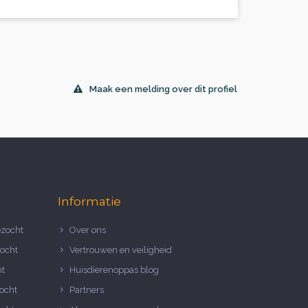
Maak een melding over dit profiel
Informatie
zocht
Over ons
ocht
Vertrouwen en veiligheid
ht
Huisdierenoppas blog
ocht
Partners