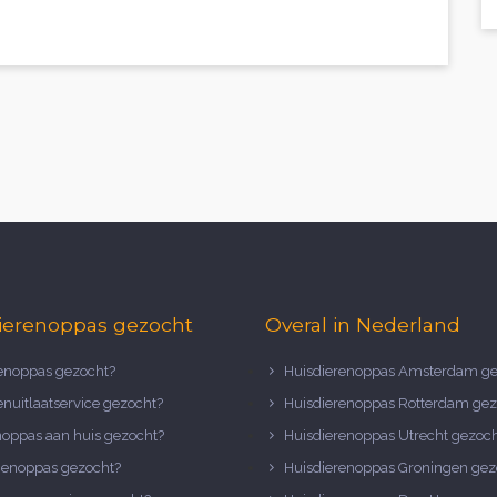
ierenoppas gezocht
Overal in Nederland
noppas gezocht?
Huisdierenoppas Amsterdam ge
nuitlaatservice gezocht?
Huisdierenoppas Rotterdam gez
noppas aan huis gezocht?
Huisdierenoppas Utrecht gezoc
nenoppas gezocht?
Huisdierenoppas Groningen gez