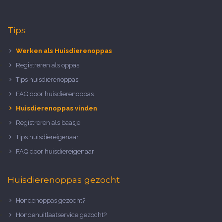
Tips
Werken als Huisdierenoppas
Registreren als oppas
Tips huisdierenoppas
FAQ door huisdierenoppas
Huisdierenoppas vinden
Registreren als baasje
Tips huisdiereigenaar
FAQ door huisdiereigenaar
Huisdierenoppas gezocht
Hondenoppas gezocht?
Hondenuitlaatservice gezocht?