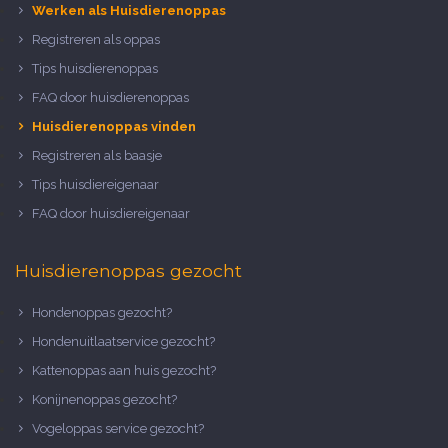
Werken als Huisdierenoppas
Registreren als oppas
Tips huisdierenoppas
FAQ door huisdierenoppas
Huisdierenoppas vinden
Registreren als baasje
Tips huisdiereigenaar
FAQ door huisdiereigenaar
Huisdierenoppas gezocht
Hondenoppas gezocht?
Hondenuitlaatservice gezocht?
Kattenoppas aan huis gezocht?
Konijnenoppas gezocht?
Vogeloppas service gezocht?