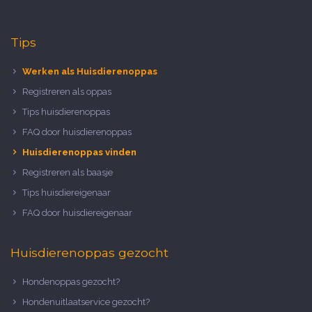
Tips
Werken als Huisdierenoppas
Registreren als oppas
Tips huisdierenoppas
FAQ door huisdierenoppas
Huisdierenoppas vinden
Registreren als baasje
Tips huisdiereigenaar
FAQ door huisdiereigenaar
Huisdierenoppas gezocht
Hondenoppas gezocht?
Hondenuitlaatservice gezocht?