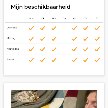
Mijn beschikbaarheid
Ma
Di
Wo
Do
Vr
Za
Zo
Ochtend
Middag
Namiddag
Avond