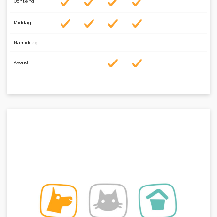
Ochtend
Middag
Namiddag
Avond