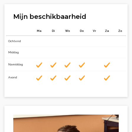
Mijn beschikbaarheid
Ma
Di
Wo
Do
Vr
Za
Zo
Ochtend
Middag
Namiddag
Avond