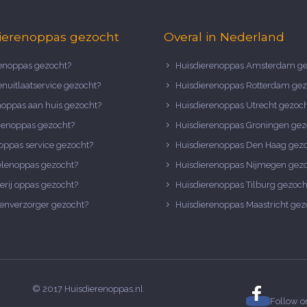
ierenoppas gezocht
Overal in Nederland
noppas gezocht?
Huisdierenoppas Amsterdam ge
nuitlaatservice gezocht?
Huisdierenoppas Rotterdam gez
noppas aan huis gezocht?
Huisdierenoppas Utrecht gezoc
nenoppas gezocht?
Huisdierenoppas Groningen gez
oppas service gezocht?
Huisdierenoppas Den Haag gez
elenoppas gezocht?
Huisdierenoppas Nijmegen gez
erij oppas gezocht?
Huisdierenoppas Tilburg gezoch
enverzorger gezocht?
Huisdierenoppas Maastricht gez
© 2017 Huisdierenoppas.nl
Follow 