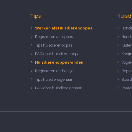
Tips
Huisd
Werken als Huisdierenoppas
Honde
Registreren als oppas
Honde
Tips huisdierenoppas
Katte
FAQ door huisdierenoppas
Konij
Huisdierenoppas vinden
Vogel
Registreren als baasje
Repti
Tips huisdiereigenaar
Boerd
FAQ door huisdiereigenaar
Paard