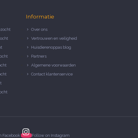
Informatie
zocht
Over ons
ocht
Vertrouwen en veiligheid
ht
Huisdierenoppas blog
ocht
Partners
ocht
Algemene voorwaarden
ocht
Contact klantenservice
t
ocht
on
Facebook
Follow on
Instagram