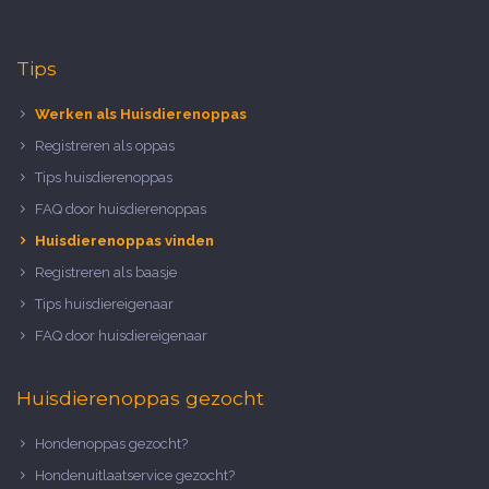
Tips
Werken als Huisdierenoppas
Registreren als oppas
Tips huisdierenoppas
FAQ door huisdierenoppas
Huisdierenoppas vinden
Registreren als baasje
Tips huisdiereigenaar
FAQ door huisdiereigenaar
Huisdierenoppas gezocht
Hondenoppas gezocht?
Hondenuitlaatservice gezocht?