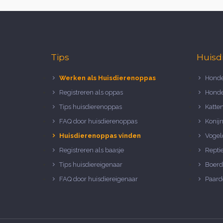
Tips
Huisd
Werken als Huisdierenoppas
Honde
Registreren als oppas
Honde
Tips huisdierenoppas
Katte
FAQ door huisdierenoppas
Konij
Huisdierenoppas vinden
Vogel
Registreren als baasje
Repti
Tips huisdiereigenaar
Boerd
FAQ door huisdiereigenaar
Paard