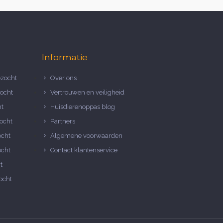
Informatie
zocht
Over ons
ocht
Vertrouwen en veiligheid
ht
Huisdierenoppas blog
ocht
Partners
ocht
Algemene voorwaarden
ocht
Contact klantenservice
t
ocht