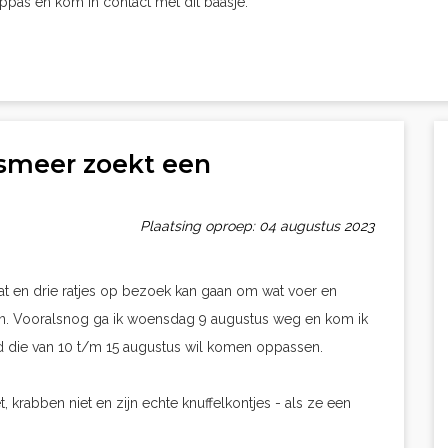
oppas en kom in contact met dit baasje.
lsmeer zoekt een
Plaatsing oproep: 04 augustus 2023
kat en drie ratjes op bezoek kan gaan om wat voer en
even. Vooralsnog ga ik woensdag 9 augustus weg en kom ik
d die van 10 t/m 15 augustus wil komen oppassen.
et, krabben niet en zijn echte knuffelkontjes - als ze een