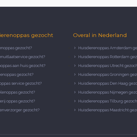
ierenoppas gezocht
Overal in Nederland
noppas gezocht?
Huisdierenoppas Amsterdam ge
nuitlaatservice gezocht?
Huisdierenoppas Rotterdam gez
noppas aan huis gezocht?
Huisdierenoppas Utrecht gezoc
nenoppas gezocht?
Huisdierenoppas Groningen gez
oppas service gezocht?
Huisdierenoppas Den Haag gez
elenoppas gezocht?
Huisdierenoppas Nijmegen gez
erij oppas gezocht?
Huisdierenoppas Tilburg gezoch
enverzorger gezocht?
Huisdierenoppas Maastricht gez