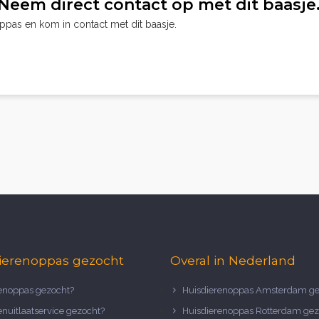
Neem direct contact op met dit baasje
oppas en kom in contact met dit baasje.
ierenoppas gezocht
Overal in Nederland
noppas gezocht?
Huisdierenoppas Amsterdam ge
nuitlaatservice gezocht?
Huisdierenoppas Rotterdam gez