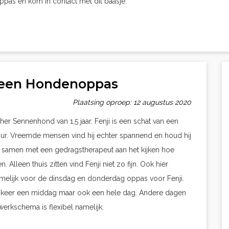
oppas en kom in contact met dit baasje.
t een Hondenoppas
Plaatsing oproep: 12 augustus 2020
her Sennenhond van 1,5 jaar. Fenji is een schat van een
 vuur. Vreemde mensen vind hij echter spannend en houd hij
 samen met een gedragstherapeut aan het kijken hoe
 Alleen thuis zitten vind Fenji niet zo fijn. Ook hier
amelijk voor de dinsdag en donderdag oppas voor Fenji.
e keer een middag maar ook een hele dag. Andere dagen
erkschema is flexibel namelijk.