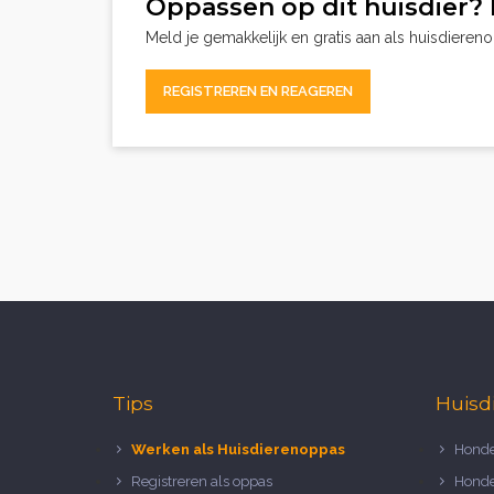
Oppassen op dit huisdier? 
Meld je gemakkelijk en gratis aan als huisdieren
REGISTREREN EN REAGEREN
Tips
Huisd
Werken als Huisdierenoppas
Honde
Registreren als oppas
Honde