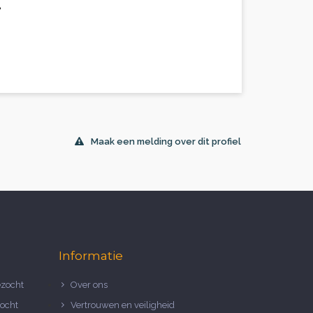
.
Maak een melding over dit profiel
Informatie
zocht
Over ons
ocht
Vertrouwen en veiligheid