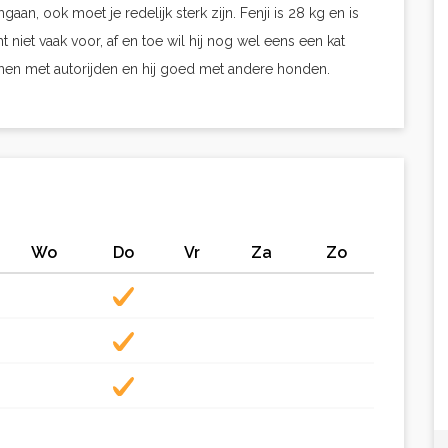
an, ook moet je redelijk sterk zijn. Fenji is 28 kg en is
t niet vaak voor, af en toe wil hij nog wel eens een kat
lemen met autorijden en hij goed met andere honden.
Wo
Do
Vr
Za
Zo