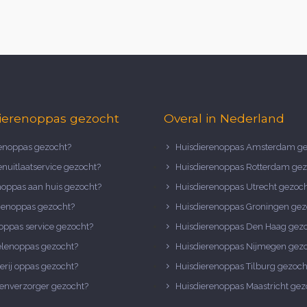
ierenoppas gezocht
Overal in Nederland
noppas gezocht?
Huisdierenoppas Amsterdam ge
nuitlaatservice gezocht?
Huisdierenoppas Rotterdam gez
noppas aan huis gezocht?
Huisdierenoppas Utrecht gezoc
nenoppas gezocht?
Huisdierenoppas Groningen gez
oppas service gezocht?
Huisdierenoppas Den Haag gez
elenoppas gezocht?
Huisdierenoppas Nijmegen gez
erij oppas gezocht?
Huisdierenoppas Tilburg gezoch
enverzorger gezocht?
Huisdierenoppas Maastricht gez