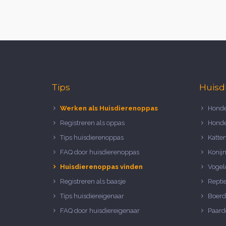
Tips
Huisd
Werken als Huisdierenoppas
Honde
Registreren als oppas
Honde
Tips huisdierenoppas
Katte
FAQ door huisdierenoppas
Konij
Huisdierenoppas vinden
Vogel
Registreren als baasje
Repti
Tips huisdiereigenaar
Boerd
FAQ door huisdiereigenaar
Paard