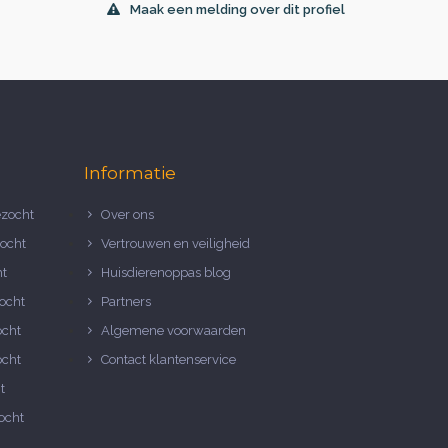
Maak een melding over dit profiel
Informatie
zocht
Over ons
ocht
Vertrouwen en veiligheid
ht
Huisdierenoppas blog
ocht
Partners
ocht
Algemene voorwaarden
ocht
Contact klantenservice
t
ocht