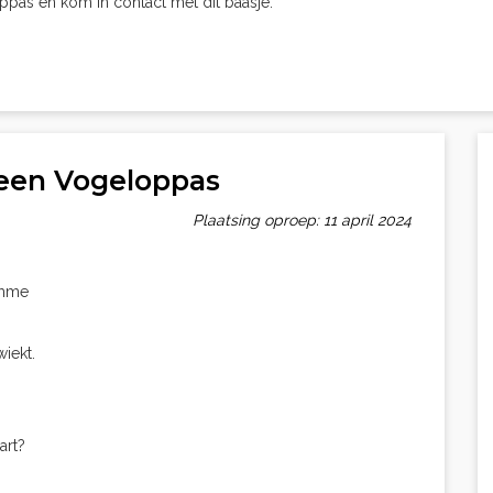
oppas en kom in contact met dit baasje.
 een Vogeloppas
Plaatsing oproep: 11 april 2024
amme
wiekt.
art?