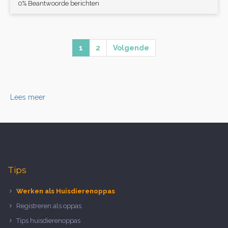
0% Beantwoorde berichten
1
2
Volgende
Lees meer
Tips
Werken als Huisdierenoppas
Registreren als oppas
Tips huisdierenoppas