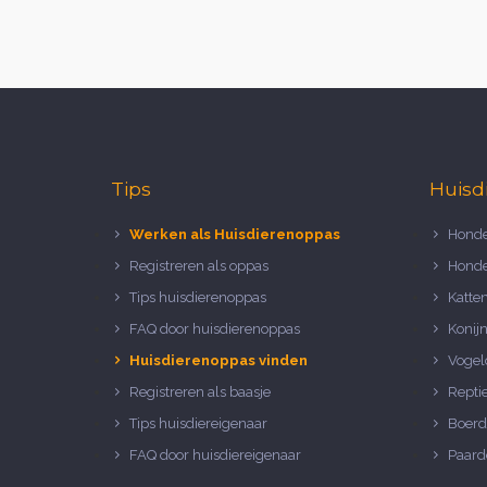
Tips
Huisd
Werken als Huisdierenoppas
Honde
Registreren als oppas
Honde
Tips huisdierenoppas
Katte
FAQ door huisdierenoppas
Konij
Huisdierenoppas vinden
Vogel
Registreren als baasje
Repti
Tips huisdiereigenaar
Boerd
FAQ door huisdiereigenaar
Paard