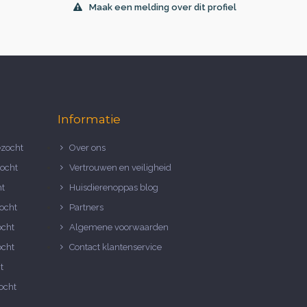
Maak een melding over dit profiel
Informatie
zocht
Over ons
ocht
Vertrouwen en veiligheid
ht
Huisdierenoppas blog
ocht
Partners
ocht
Algemene voorwaarden
ocht
Contact klantenservice
t
ocht