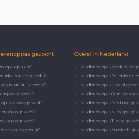
ierenoppas gezocht
Overal in Nederland
noppas gezocht?
Huisdierenoppas Amsterdam ge
nuitlaatservice gezocht?
Huisdierenoppas Rotterdam gez
noppas aan huis gezocht?
Huisdierenoppas Utrecht gezoc
nenoppas gezocht?
Huisdierenoppas Groningen gez
oppas service gezocht?
Huisdierenoppas Den Haag gez
elenoppas gezocht?
Huisdierenoppas Nijmegen gez
erij oppas gezocht?
Huisdierenoppas Tilburg gezoch
enverzorger gezocht?
Huisdierenoppas Maastricht gez