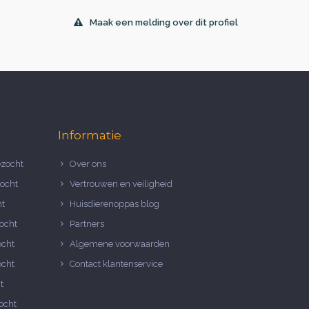
Maak een melding over dit profiel
Informatie
zocht
Over ons
ocht
Vertrouwen en veiligheid
ht
Huisdierenoppas blog
ocht
Partners
ocht
Algemene voorwaarden
ocht
Contact klantenservice
t
ocht