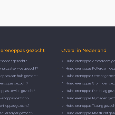
ierenoppas gezocht
Overal in Nederland
noppas gezocht?
Huisdierenoppas Amsterdam ge
nuitlaatservice gezocht?
Huisdierenoppas Rotterdam gez
noppas aan huis gezocht?
Huisdierenoppas Utrecht gezoc
nenoppas gezocht?
Huisdierenoppas Groningen gez
oppas service gezocht?
Huisdierenoppas Den Haag gez
elenoppas gezocht?
Huisdierenoppas Nijmegen gez
erij oppas gezocht?
Huisdierenoppas Tilburg gezoch
enverzorger gezocht?
Huisdierenoppas Maastricht gez