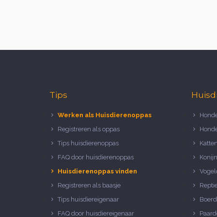
Tips
Huisd
Werken als Huisdierenoppas
Honde
Registreren als oppas
Honde
Tips huisdierenoppas
Katte
FAQ door huisdierenoppas
Konij
Huisdierenoppas vinden
Vogel
Registreren als baasje
Repti
Tips huisdiereigenaar
Boerd
FAQ door huisdiereigenaar
Paard