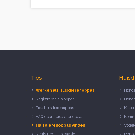
Tips
Huisd
Werken als Huisdierenoppas
Honde
Registreren als oppas
Honde
Tips huisdierenoppas
Katte
FAQ door huisdierenoppas
Konij
Huisdierenoppas vinden
Vogel
Registreren als baasje
Repti