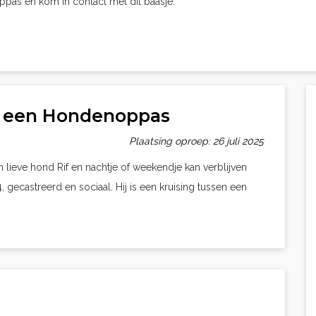
oppas en kom in contact met dit baasje.
kt een Hondenoppas
Plaatsing oproep: 26 juli 2025
n lieve hond Rif en nachtje of weekendje kan verblijven
 gecastreerd en sociaal. Hij is een kruising tussen een