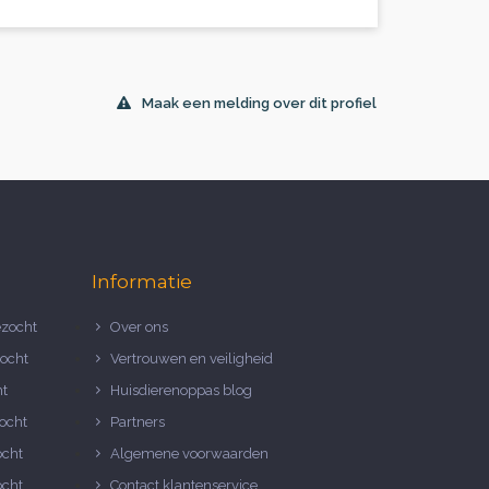
Maak een melding over dit profiel
Informatie
zocht
Over ons
ocht
Vertrouwen en veiligheid
ht
Huisdierenoppas blog
ocht
Partners
ocht
Algemene voorwaarden
ocht
Contact klantenservice