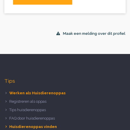
Maak een melding over dit profiel
Tips
Werken als Huisdierenoppas
Registreren als oppas
Tips huisdierenoppas
FAQ door huisdierenoppas
Huisdierenoppas vinden