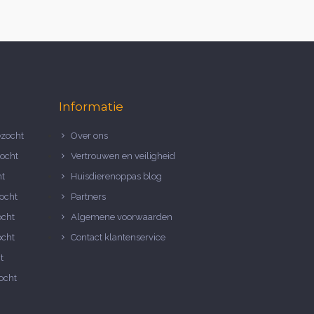
Informatie
zocht
Over ons
ocht
Vertrouwen en veiligheid
ht
Huisdierenoppas blog
ocht
Partners
ocht
Algemene voorwaarden
ocht
Contact klantenservice
t
ocht