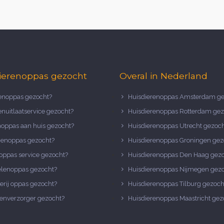
ierenoppas gezocht
Overal in Nederland
noppas gezocht?
Huisdierenoppas Amsterdam ge
nuitlaatservice gezocht?
Huisdierenoppas Rotterdam gez
noppas aan huis gezocht?
Huisdierenoppas Utrecht gezoc
nenoppas gezocht?
Huisdierenoppas Groningen gez
oppas service gezocht?
Huisdierenoppas Den Haag gez
elenoppas gezocht?
Huisdierenoppas Nijmegen gez
erij oppas gezocht?
Huisdierenoppas Tilburg gezoch
enverzorger gezocht?
Huisdierenoppas Maastricht gez