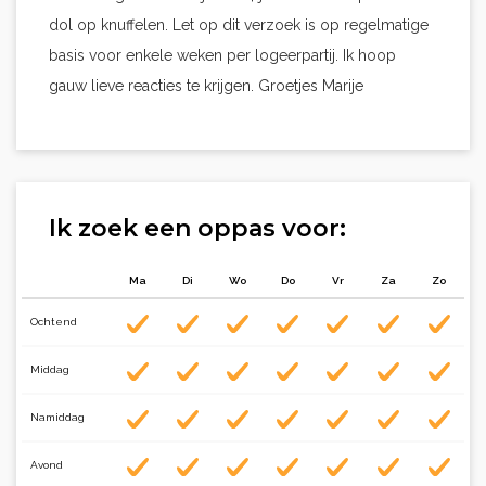
dol op knuffelen. Let op dit verzoek is op regelmatige
basis voor enkele weken per logeerpartij. Ik hoop
gauw lieve reacties te krijgen. Groetjes Marije
Ik zoek een oppas voor:
Ma
Di
Wo
Do
Vr
Za
Zo
Ochtend
Middag
Namiddag
Avond