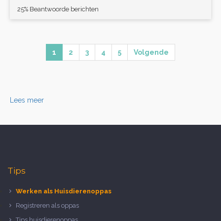
25% Beantwoorde berichten
1
2
3
4
5
Volgende
Lees meer
Tips
Werken als Huisdierenoppas
Registreren als oppas
Tips huisdierenoppas