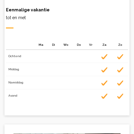
Eenmalige vakantie
tot en met
Ma
Di
Wo
Do
Vr
Za
Zo
Ochtend
Middag
Namiddag
Avond