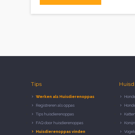
Tips
Huisd
Werken als Huisdierenoppas
Honde
Registreren als oppas
Honde
Tips huisdierenoppas
Katte
FAQ door huisdierenoppas
Konij
Huisdierenoppas vinden
Vogel