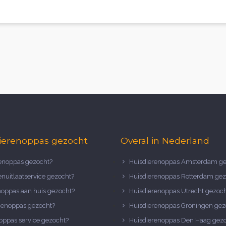
ierenoppas gezocht
Overal in Nederland
noppas gezocht?
Huisdierenoppas Amsterdam ge
nuitlaatservice gezocht?
Huisdierenoppas Rotterdam gez
noppas aan huis gezocht?
Huisdierenoppas Utrecht gezoc
nenoppas gezocht?
Huisdierenoppas Groningen gez
oppas service gezocht?
Huisdierenoppas Den Haag gez