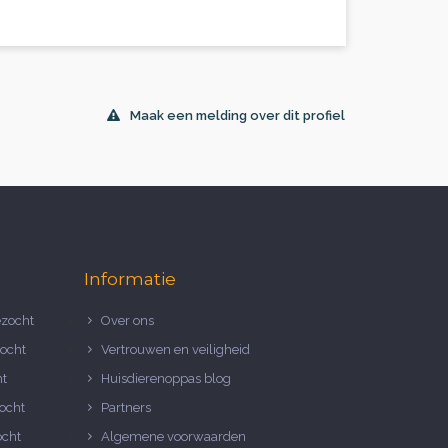
Maak een melding over dit profiel
Informatie
zocht
Over ons
ocht
Vertrouwen en veiligheid
ht
Huisdierenoppas blog
ocht
Partners
ocht
Algemene voorwaarden