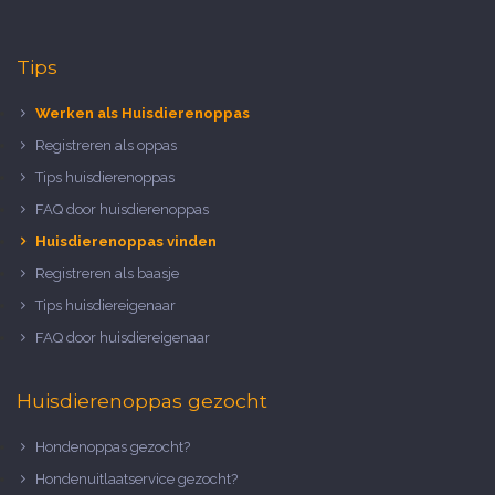
Tips
Werken als Huisdierenoppas
Registreren als oppas
Tips huisdierenoppas
FAQ door huisdierenoppas
Huisdierenoppas vinden
Registreren als baasje
Tips huisdiereigenaar
FAQ door huisdiereigenaar
Huisdierenoppas gezocht
Hondenoppas gezocht?
Hondenuitlaatservice gezocht?