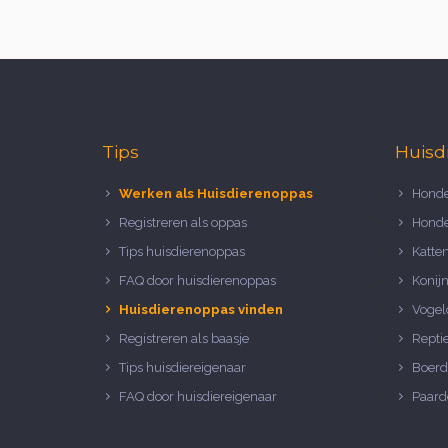
Tips
Huisd
Werken als Huisdierenoppas
Honde
Registreren als oppas
Honde
Tips huisdierenoppas
Katte
FAQ door huisdierenoppas
Konij
Huisdierenoppas vinden
Vogel
Registreren als baasje
Repti
Tips huisdiereigenaar
Boerd
FAQ door huisdiereigenaar
Paard