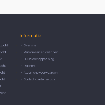
Informatie
zocht
Over ons
ocht
Vertrouwen en veiligheid
ht
Huisdierenoppas blog
ocht
Partners
ocht
Algemene voorwaarden
ocht
Contact klantenservice
t
ocht