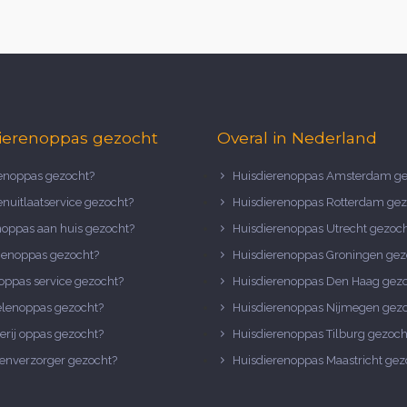
ierenoppas gezocht
Overal in Nederland
noppas gezocht?
Huisdierenoppas Amsterdam ge
nuitlaatservice gezocht?
Huisdierenoppas Rotterdam gez
noppas aan huis gezocht?
Huisdierenoppas Utrecht gezoc
nenoppas gezocht?
Huisdierenoppas Groningen gez
oppas service gezocht?
Huisdierenoppas Den Haag gez
elenoppas gezocht?
Huisdierenoppas Nijmegen gez
erij oppas gezocht?
Huisdierenoppas Tilburg gezoch
enverzorger gezocht?
Huisdierenoppas Maastricht gez