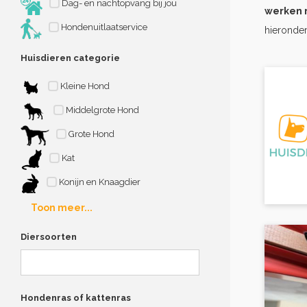
Dag- en nachtopvang bij jou
werken 
Hondenuitlaatservice
hieronder
Huisdieren categorie
Kleine Hond
Middelgrote Hond
Grote Hond
Kat
Konijn en Knaagdier
Toon meer...
Diersoorten
Hondenras of kattenras