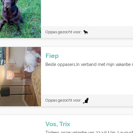
Oppas gezocht voor:
Fiep
Beste oppasers,In verband met mijn vakantie na
Oppas gezocht voor:
Vos, Trix
Tijdens onze vakantie van 22 juli t/m 2 august