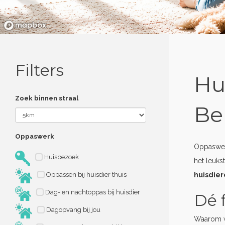
Filters
Hu
Zoek binnen straal
Be
Oppaswerk
Oppaswerk
Huisbezoek
het leuks
Oppassen bij huisdier thuis
huisdie
Dag- en nachtoppas bij huisdier
Dé 
Dagopvang bij jou
Waarom w