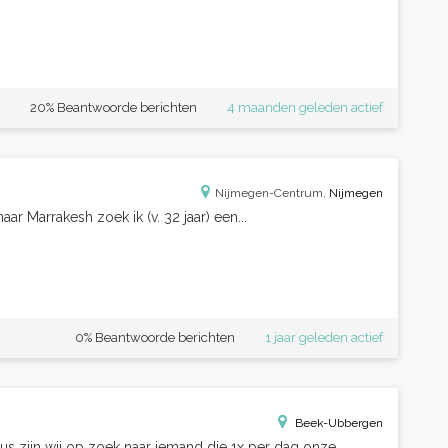
20% Beantwoorde berichten
4 maanden geleden actief
Nijmegen-Centrum,
Nijmegen
ar Marrakesh zoek ik (v. 32 jaar) een...
0% Beantwoorde berichten
1 jaar geleden actief
Beek-Ubbergen
us zijn wij op zoek naar iemand die 1x per dag onze...