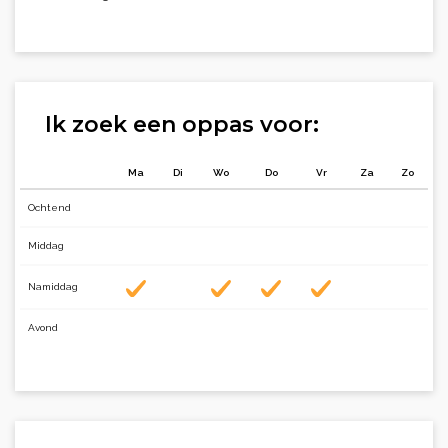
Ik zoek een oppas voor:
Ma
Di
Wo
Do
Vr
Za
Zo
Ochtend
Middag
Namiddag
Avond