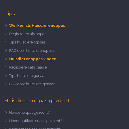
Tips
Werken als Huisdierenoppas
Registreren als oppas
Tips huisdierenoppas
FAQ door huisdierenoppas
Huisdierenoppas vinden
Registreren als baasje
Tips huisdiereigenaar
FAQ door huisdiereigenaar
Huisdierenoppas gezocht
Hondenoppas gezocht?
Hondenuitlaatservice gezocht?