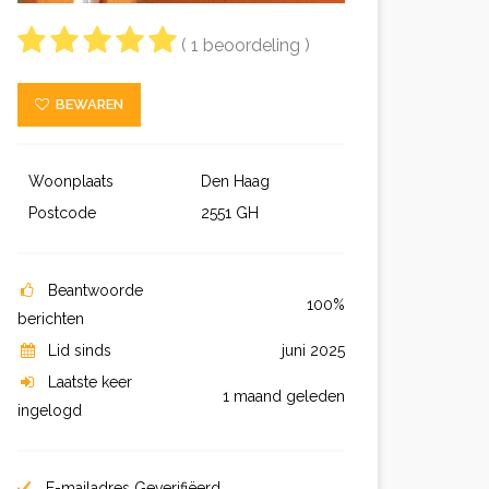
( 1 beoordeling )
BEWAREN
Woonplaats
Den Haag
Postcode
2551 GH
Beantwoorde
100%
berichten
Lid sinds
juni 2025
Laatste keer
1 maand geleden
ingelogd
E-mailadres Geverifiëerd