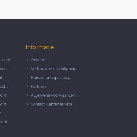
Informatie
zocht
Over ons
ocht
Vertrouwen en veiligheid
ht
Huisdierenoppas blog
ocht
Partners
ocht
Algemene voorwaarden
ocht
Contact klantenservice
t
ocht