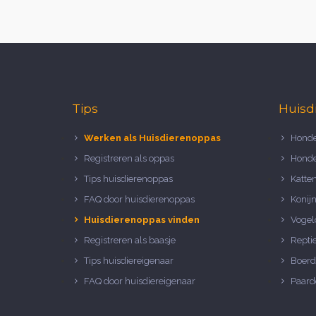
Tips
Huisd
Werken als Huisdierenoppas
Honde
Registreren als oppas
Honde
Tips huisdierenoppas
Katte
FAQ door huisdierenoppas
Konij
Huisdierenoppas vinden
Vogel
Registreren als baasje
Repti
Tips huisdiereigenaar
Boerd
FAQ door huisdiereigenaar
Paard