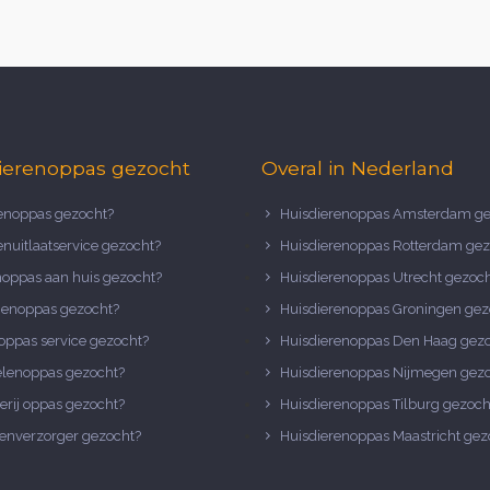
ierenoppas gezocht
Overal in Nederland
noppas gezocht?
Huisdierenoppas Amsterdam ge
nuitlaatservice gezocht?
Huisdierenoppas Rotterdam gez
noppas aan huis gezocht?
Huisdierenoppas Utrecht gezoc
nenoppas gezocht?
Huisdierenoppas Groningen gez
oppas service gezocht?
Huisdierenoppas Den Haag gez
elenoppas gezocht?
Huisdierenoppas Nijmegen gez
erij oppas gezocht?
Huisdierenoppas Tilburg gezoch
enverzorger gezocht?
Huisdierenoppas Maastricht gez