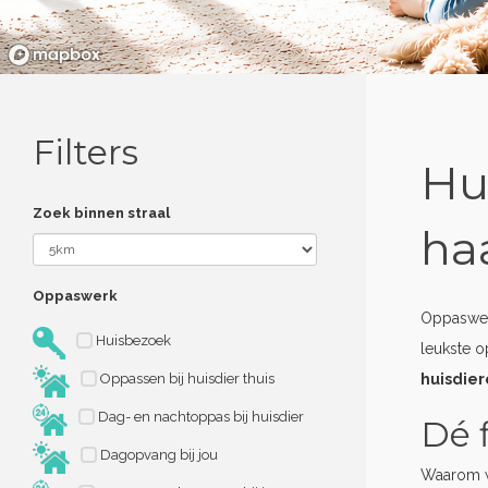
Filters
Hu
Zoek binnen straal
ha
Oppaswerk
Oppaswerk
Huisbezoek
leukste o
Oppassen bij huisdier thuis
huisdie
Dag- en nachtoppas bij huisdier
Dé 
Dagopvang bij jou
Waarom w