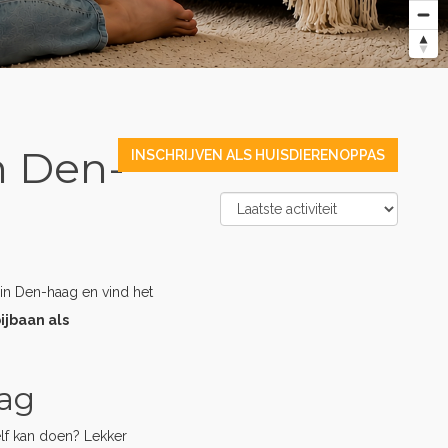
n Den-
INSCHRIJVEN ALS HUISDIERENOPPAS
in Den-haag en vind het
ijbaan als
aag
elf kan doen? Lekker