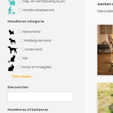
Dag- en nachtopvang bij jou
werken 
Hondenuitlaatservice
hieronder
Huisdieren categorie
Kleine Hond
Middelgrote Hond
Grote Hond
Kat
Konijn en Knaagdier
Toon meer...
Diersoorten
Hondenras of kattenras