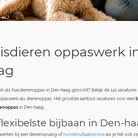
isdieren oppaswerk i
ag
 als huisdierenoppas in Den-haag gezocht? Bekijk de 141 vacatures 
ppaswerk als dierenoppas. Het grootste aanbod vacatures voor een
b
renoppas
in Den-haag.
flexibelste bijbaan in Den-h
erken bij een dierenopvang of
hondenuitlaatservice
als je het ook z