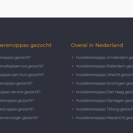
ierenoppas gezocht
Overal in Nederland
noppas gezocht?
Huisdierenoppas Amsterdam ge
nuitlaatservice gezocht?
Huisdierenoppas Rotterdam gez
noppas aan huis gezocht?
Huisdierenoppas Utrecht gezoc
nenoppas gezocht?
Huisdierenoppas Groningen gez
oppas service gezocht?
Huisdierenoppas Den Haag gez
elenoppas gezocht?
Huisdierenoppas Nijmegen gez
erij oppas gezocht?
Huisdierenoppas Tilburg gezoch
enverzorger gezocht?
Huisdierenoppas Maastricht gez