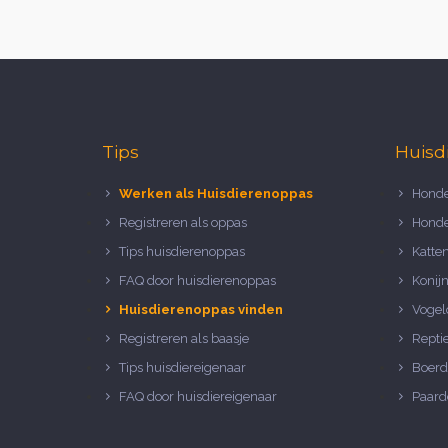
Tips
Huisd
Werken als Huisdierenoppas
Honde
Registreren als oppas
Honde
Tips huisdierenoppas
Katte
FAQ door huisdierenoppas
Konij
Huisdierenoppas vinden
Vogel
Registreren als baasje
Repti
Tips huisdiereigenaar
Boerd
FAQ door huisdiereigenaar
Paard