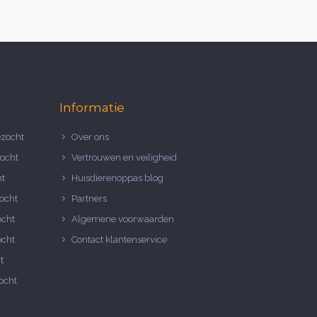
Informatie
zocht
Over ons
ocht
Vertrouwen en veiligheid
ht
Huisdierenoppas blog
ocht
Partners
ocht
Algemene voorwaarden
ocht
Contact klantenservice
t
ocht