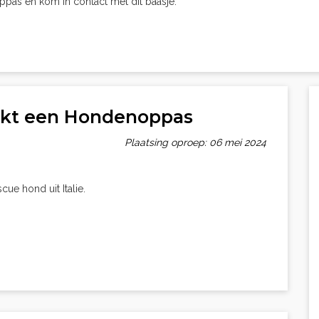
oppas en kom in contact met dit baasje.
ekt een Hondenoppas
Plaatsing oproep: 06 mei 2024
ue hond uit Italie.