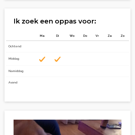
Ik zoek een oppas voor:
Ma
Di
Wo
Do
Vr
Za
Zo
Ochtend
Middag
Namiddag
Avond