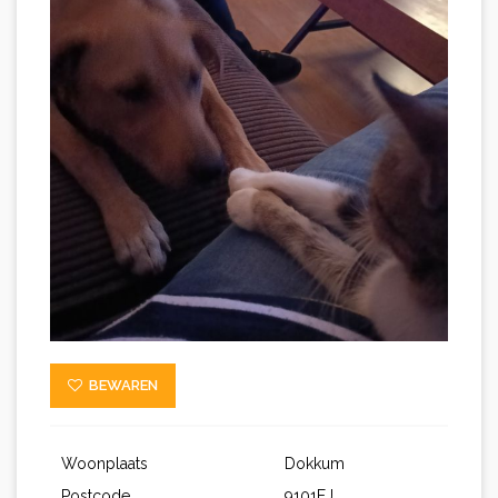
BEWAREN
Woonplaats
Dokkum
Postcode
9101EJ