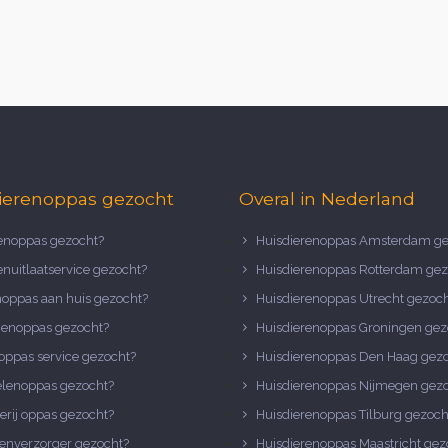
ierenoppas gezocht
Overal in Nederland
noppas gezocht?
Huisdierenoppas Amsterdam ge
nuitlaatservice gezocht?
Huisdierenoppas Rotterdam gez
noppas aan huis gezocht?
Huisdierenoppas Utrecht gezoc
nenoppas gezocht?
Huisdierenoppas Groningen gez
oppas service gezocht?
Huisdierenoppas Den Haag gez
elenoppas gezocht?
Huisdierenoppas Nijmegen gez
erij oppas gezocht?
Huisdierenoppas Tilburg gezoch
enverzorger gezocht?
Huisdierenoppas Maastricht gez