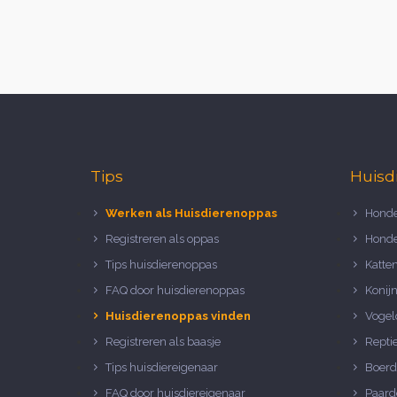
Tips
Huisd
Werken als Huisdierenoppas
Honde
Registreren als oppas
Honde
Tips huisdierenoppas
Katte
FAQ door huisdierenoppas
Konij
Huisdierenoppas vinden
Vogel
Registreren als baasje
Repti
Tips huisdiereigenaar
Boerd
FAQ door huisdiereigenaar
Paard