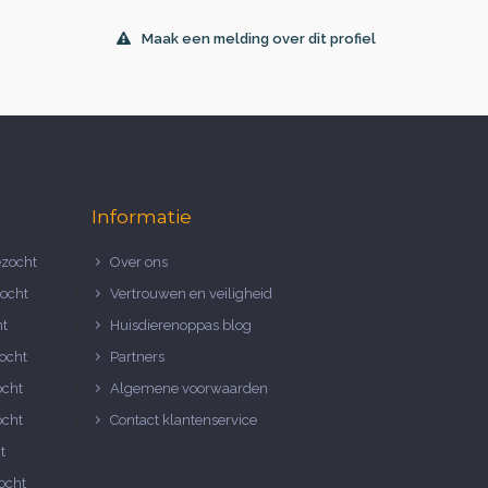
Maak een melding over dit profiel
Informatie
zocht
Over ons
ocht
Vertrouwen en veiligheid
ht
Huisdierenoppas blog
ocht
Partners
ocht
Algemene voorwaarden
ocht
Contact klantenservice
t
ocht