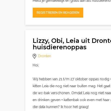
Meld je gemakkelijk en gratis aan als huisdieren
REGISTREREN EN REAGEREN
Lizzy, Obi, Leia uit Dron
huisdierenoppas
Dronten
Hoi,
Wij hebben van 21 t/m 27 oktober oppas nodig vo
kitten Leia die nog niet naar buiten mag. Het gaa
de wc-bak verschonen. Omdat Leia nog niet naar b
en drinken geven + kattenbak ook even met haar g
die data kunnen? Ik hoor het graag!