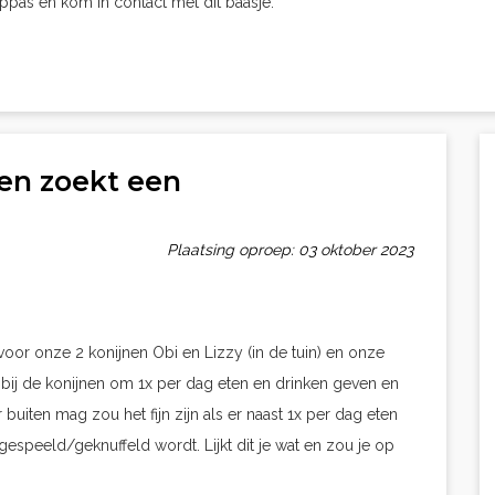
oppas en kom in contact met dit baasje.
ten zoekt een
Plaatsing oproep: 03 oktober 2023
or onze 2 konijnen Obi en Lizzy (in de tuin) en onze
t bij de konijnen om 1x per dag eten en drinken geven en
uiten mag zou het fijn zijn als er naast 1x per dag eten
espeeld/geknuffeld wordt. Lijkt dit je wat en zou je op