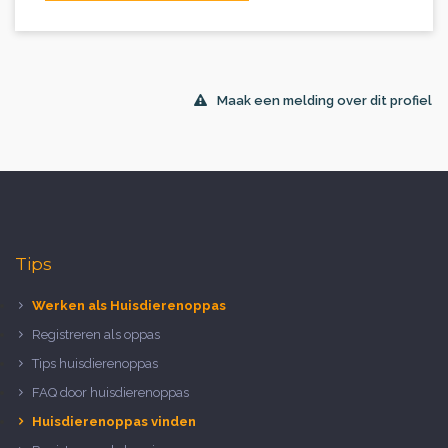
Maak een melding over dit profiel
Tips
Werken als Huisdierenoppas
Registreren als oppas
Tips huisdierenoppas
FAQ door huisdierenoppas
Huisdierenoppas vinden