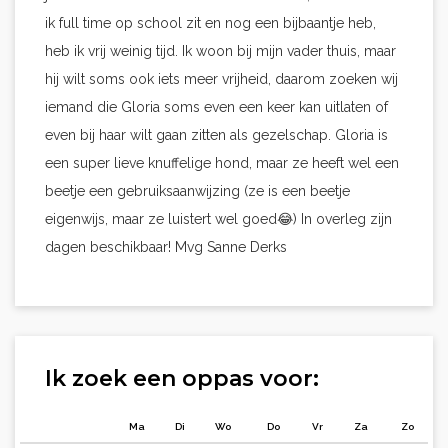
ik full time op school zit en nog een bijbaantje heb,
heb ik vrij weinig tijd. Ik woon bij mijn vader thuis, maar
hij wilt soms ook iets meer vrijheid, daarom zoeken wij
iemand die Gloria soms even een keer kan uitlaten of
even bij haar wilt gaan zitten als gezelschap. Gloria is
een super lieve knuffelige hond, maar ze heeft wel een
beetje een gebruiksaanwijzing (ze is een beetje
eigenwijs, maar ze luistert wel goed😂) In overleg zijn
dagen beschikbaar! Mvg Sanne Derks
Ik zoek een oppas voor:
Ma
Di
Wo
Do
Vr
Za
Zo