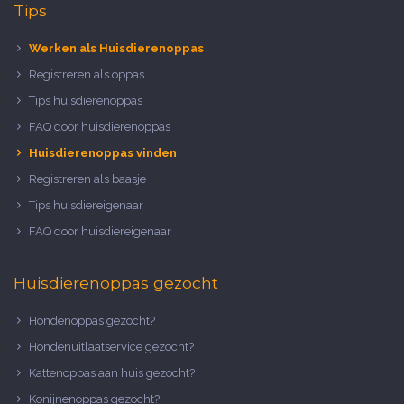
Tips
Werken als Huisdierenoppas
Registreren als oppas
Tips huisdierenoppas
FAQ door huisdierenoppas
Huisdierenoppas vinden
Registreren als baasje
Tips huisdiereigenaar
FAQ door huisdiereigenaar
Huisdierenoppas gezocht
Hondenoppas gezocht?
Hondenuitlaatservice gezocht?
Kattenoppas aan huis gezocht?
Konijnenoppas gezocht?