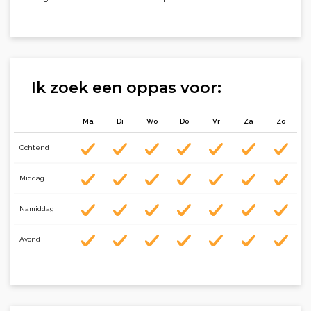
Ik zoek een oppas voor:
Ma
Di
Wo
Do
Vr
Za
Zo
Ochtend
Middag
Namiddag
Avond