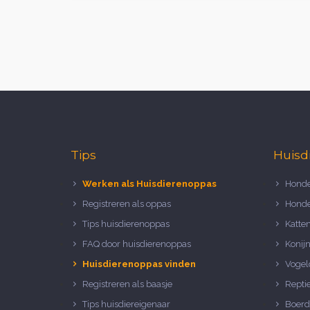
Tips
Huisd
Werken als Huisdierenoppas
Honde
Registreren als oppas
Honde
Tips huisdierenoppas
Katte
FAQ door huisdierenoppas
Konij
Huisdierenoppas vinden
Vogel
Registreren als baasje
Repti
Tips huisdiereigenaar
Boerd