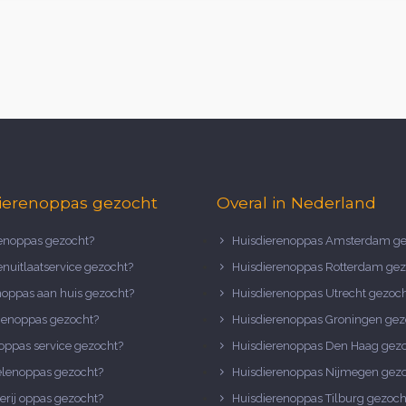
ierenoppas gezocht
Overal in Nederland
noppas gezocht?
Huisdierenoppas Amsterdam ge
nuitlaatservice gezocht?
Huisdierenoppas Rotterdam gez
noppas aan huis gezocht?
Huisdierenoppas Utrecht gezoc
nenoppas gezocht?
Huisdierenoppas Groningen gez
oppas service gezocht?
Huisdierenoppas Den Haag gez
elenoppas gezocht?
Huisdierenoppas Nijmegen gez
erij oppas gezocht?
Huisdierenoppas Tilburg gezoch