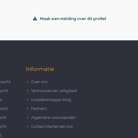
Maak een melding over dit profiel
Informatie
zocht
Over ons
ocht
Vertrouwen en veiligheid
ht
Huisdierenoppas blog
ocht
Partners
ocht
Algemene voorwaarden
ocht
Contact klantenservice
t