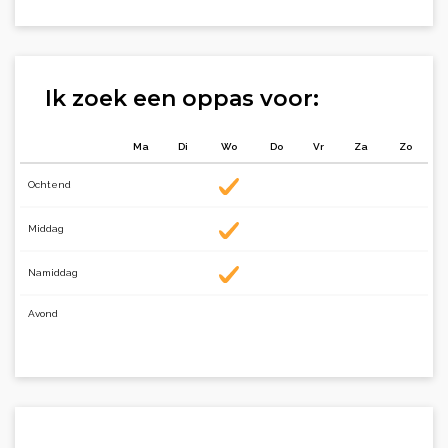
Ik zoek een oppas voor:
Ma
Di
Wo
Do
Vr
Za
Zo
Ochtend
Middag
Namiddag
Avond