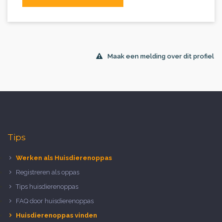
Maak een melding over dit profiel
Tips
Werken als Huisdierenoppas
Registreren als oppas
Tips huisdierenoppas
FAQ door huisdierenoppas
Huisdierenoppas vinden