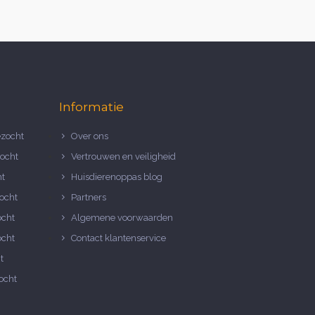
Informatie
zocht
Over ons
ocht
Vertrouwen en veiligheid
ht
Huisdierenoppas blog
ocht
Partners
ocht
Algemene voorwaarden
ocht
Contact klantenservice
t
ocht