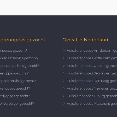
ierenoppas gezocht
Overal in Nederland
noppas gezocht?
Huisdierenoppas Amsterdam ge
nuitlaatservice gezocht?
Huisdierenoppas Rotterdam gez
noppas aan huis gezocht?
Huisdierenoppas Utrecht gezoc
nenoppas gezocht?
Huisdierenoppas Groningen gez
oppas service gezocht?
Huisdierenoppas Den Haag gez
elenoppas gezocht?
Huisdierenoppas Nijmegen gez
erij oppas gezocht?
Huisdierenoppas Tilburg gezoch
enverzorger gezocht?
Huisdierenoppas Maastricht gez