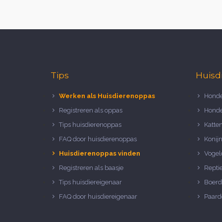
Tips
Huisd
Werken als Huisdierenoppas
Honde
Registreren als oppas
Honde
Tips huisdierenoppas
Katte
FAQ door huisdierenoppas
Konij
Huisdierenoppas vinden
Vogel
Registreren als baasje
Repti
Tips huisdiereigenaar
Boerd
FAQ door huisdiereigenaar
Paard