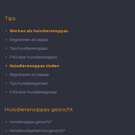
Tips
Werken als Huisdierenoppas
Registreren als oppas
Tips huisdierenoppas
FAQ door huisdierenoppas
Huisdierenoppas vinden
Registreren als baasje
Tips huisdiereigenaar
FAQ door huisdiereigenaar
Huisdierenoppas gezocht
Hondenoppas gezocht?
Hondenuitlaatservice gezocht?