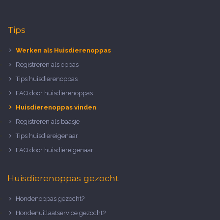
Tips
Werken als Huisdierenoppas
Registreren als oppas
Tips huisdierenoppas
FAQ door huisdierenoppas
Huisdierenoppas vinden
Registreren als baasje
Tips huisdiereigenaar
FAQ door huisdiereigenaar
Huisdierenoppas gezocht
Hondenoppas gezocht?
Hondenuitlaatservice gezocht?