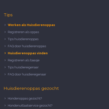
Tips
Werken als Huisdierenoppas
Registreren als oppas
Tips huisdierenoppas
FAQ door huisdierenoppas
Huisdierenoppas vinden
Registreren als baasje
Tips huisdiereigenaar
FAQ door huisdiereigenaar
Huisdierenoppas gezocht
Hondenoppas gezocht?
Hondenuitlaatservice gezocht?