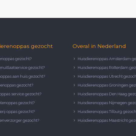
ierenoppas gezocht
Overal in Nederland
noppas gezocht?
Huisdierenoppas Amsterdam ge
nuitlaatservice gezocht?
Huisdierenoppas Rotterdam gez
noppas aan huis gezocht?
Huisdierenoppas Utrecht gezoc
nenoppas gezocht?
Huisdierenoppas Groningen gez
oppas service gezocht?
Huisdierenoppas Den Haag gez
elenoppas gezocht?
Huisdierenoppas Nijmegen gez
erij oppas gezocht?
Huisdierenoppas Tilburg gezoch
enverzorger gezocht?
Huisdierenoppas Maastricht gez