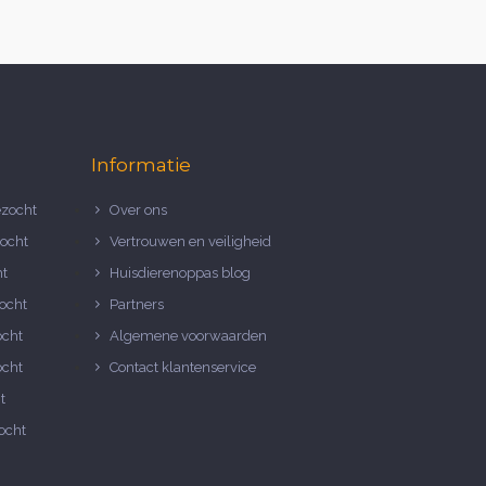
Informatie
zocht
Over ons
ocht
Vertrouwen en veiligheid
ht
Huisdierenoppas blog
ocht
Partners
ocht
Algemene voorwaarden
ocht
Contact klantenservice
t
ocht