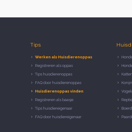
Tips
Huisd
Werken als Huisdierenoppas
Honde
Registreren als oppas
Honde
Tips huisdierenoppas
Katte
FAQ door huisdierenoppas
Konij
Huisdierenoppas vinden
Vogel
Registreren als baasje
Repti
Tips huisdiereigenaar
Boerd
FAQ door huisdiereigenaar
Paard